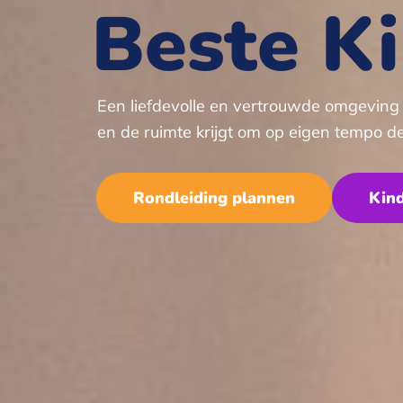
Beste K
Een liefdevolle en vertrouwde omgeving waa
en de ruimte krijgt om op eigen tempo d
Rondleiding plannen
Kin